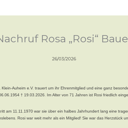
TERMINE
GRUPPEN
ÜBER UNS
TSG STEP UP!
Nachruf Rosa „Rosi“ Baue
26/03/2026
 Klein-Auheim e.V. trauert um ihr Ehrenmitglied und eine ganz besond
06.06.1954 † 19.03.2026. Im Alter von 71 Jahren ist Rosi friedlich eing
tritt am 11.11.1970 war sie über ein halbes Jahrhundert lang eine trag
slebens. Rosi war weit mehr als ein Mitglied! Sie war das Herzstück u
.