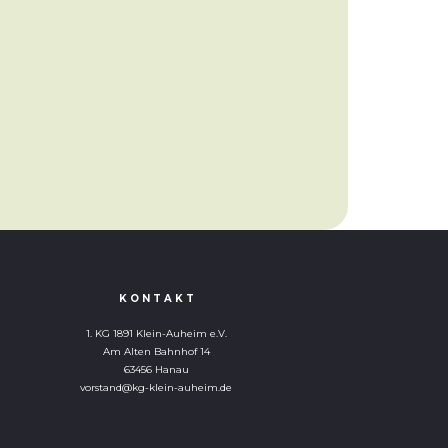
K O N T A K T
1. KG 1891 Klein-Auheim e.V.
Am Alten Bahnhof 14
63456 Hanau
vorstand@kg-klein-auheim.de