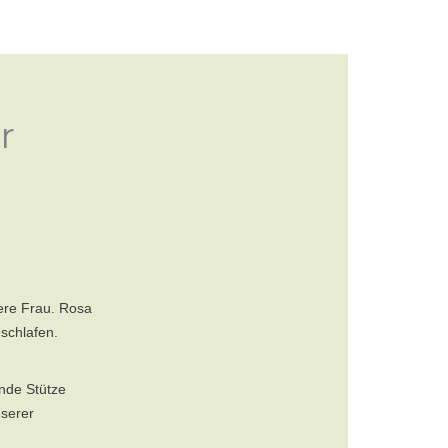
KARNEVALSZUGVEREIN
r
ere Frau. Rosa
eschlafen.
ende Stütze
nserer