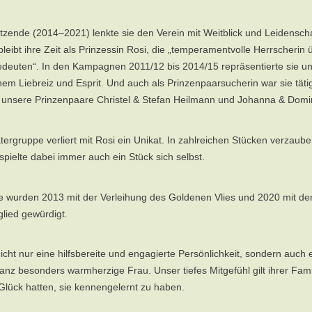
itzende (2014–2021) lenkte sie den Verein mit Weitblick und Leidenscha
eibt ihre Zeit als Prinzessin Rosi, die „temperamentvolle Herrscherin ü
bedeuten“. In den Kampagnen 2011/12 bis 2014/15 repräsentierte sie un
hem Liebreiz und Esprit. Und auch als Prinzenpaarsucherin war sie tätig
 unsere Prinzenpaare Christel & Stefan Heilmann und Johanna & Domi
ergruppe verliert mit Rosi ein Unikat. In zahlreichen Stücken verzaube
pielte dabei immer auch ein Stück sich selbst.
te wurden 2013 mit der Verleihung des Goldenen Vlies und 2020 mit d
lied gewürdigt.
nicht nur eine hilfsbereite und engagierte Persönlichkeit, sondern auch e
anz besonders warmherzige Frau. Unser tiefes Mitgefühl gilt ihrer Fam
 Glück hatten, sie kennengelernt zu haben.