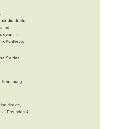
ft.
ber die Bretter,
s mit
, denn ihr
nik Kohlhepp.
rte Sie das
er Ernennung
ine direkte,
ilie, Freunden &